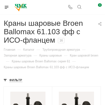
0
Краны шаровые Broen
Ballomax 61.103 фф с
ИСО-фланцем
16
—
—
—
Главная
Каталог
Трубопроводная арматура
—
—
Запорная арматура
Краны шаровые
Кран шаровой broen
—
—
Краны шаровые Broen Ballomax серия 61
Краны шаровые Broen Ballomax 61.103 фф с ИСО-фланцем
ФИЛЬТР