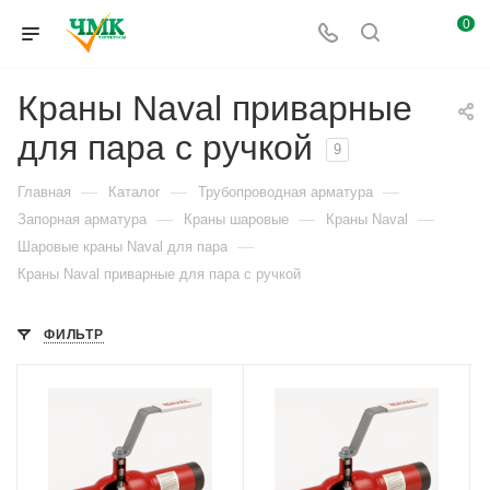
0
Краны Naval приварные
для пара с ручкой
9
—
—
—
Главная
Каталог
Трубопроводная арматура
—
—
—
Запорная арматура
Краны шаровые
Краны Naval
—
Шаровые краны Naval для пара
Краны Naval приварные для пара с ручкой
ФИЛЬТР