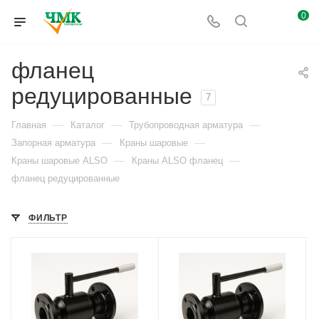
0
фланец
редуцированные
7
—
—
—
Главная
Каталог
Трубопроводная арматура
—
—
Запорная арматура
Краны шаровые
—
—
Краны шаровые ALSO
Краны ALSO фланец
фланец редуцированные
ФИЛЬТР