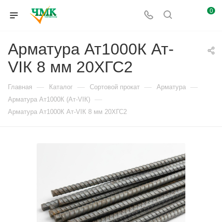
0
Арматура Ат1000К Ат-
VIК 8 мм 20ХГС2
—
—
—
—
Главная
Каталог
Сортовой прокат
Арматура
—
Арматура Ат1000К (Ат-VIК)
Арматура Ат1000К Ат-VIК 8 мм 20ХГС2