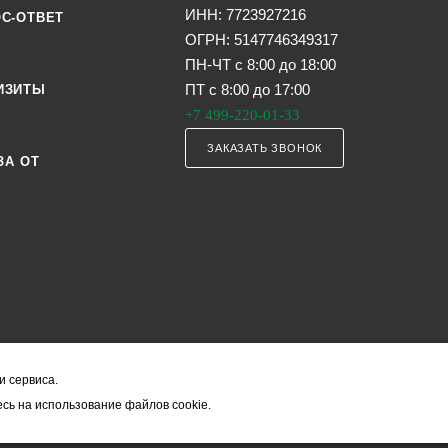
ИНН: 7723927216
С-ОТВЕТ
ОГРН: 5147746349317
ПН-ЧТ с 8:00 до 18:00
ПТ с 8:00 до 17:00
ИЗИТЫ
+7 499-220-01-33
ЗАКАЗАТЬ ЗВОНОК
ЗА ОТ
и сервиса.
я офертой (в соответствии со ст. 435 ГК РФ). Они могут изменяться в з
сь на использование файлов cookie.
ость товара формируется менеджером и уточняется вместе со срокам