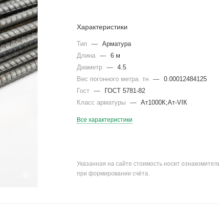
Характеристики
Тип
—
Арматура
Длина
—
6 м
Диаметр
—
4.5
Вес погонного метра. тн
—
0.00012484125
Гост
—
ГОСТ 5781-82
Класс арматуры
—
Ат1000К;Ат-VIК
Все характеристики
Указанная на сайте стоимость носит ознакомите
при формировании счёта.