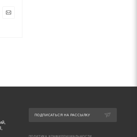
Цена:
Цена:
0
руб.
0
руб.
Артикул: 67443
Артикул: 67440
ПОДПИСАТЬСЯ НА РАССЫЛКУ
ий,
I,
ПОЛИТИКА КОНФИДЕНЦИАЛЬНОСТИ