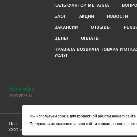
КАЛЬКУЛЯТОР МЕТАЛЛА
ВОПРО
БЛОГ
АКЦИИ
НОВОСТИ
ВАКАНСИИ
ОТЗЫВЫ
РЕКВ
ЦЕНЫ
ОПЛАТЫ
ПРАВИЛА ВОЗВРАТА ТОВАРА И ОТКА
УСЛУГ
Карта сайта
2000-2026 ©
Мы используем cookie для корректной работы нашего сайта 
Цены, указанные на сайте, носят справочный характер и не являютс
Продолжая использовать наши сайт и сервис, вы соглашаете
ООО «ЧЕРМЕТ.КОМ» по заключению Договора. Окончательная стоим