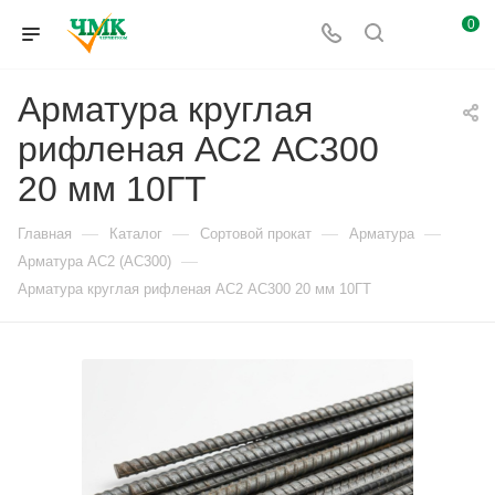
0
Арматура круглая
рифленая АС2 АС300
20 мм 10ГТ
—
—
—
—
Главная
Каталог
Сортовой прокат
Арматура
—
Арматура АС2 (АС300)
Арматура круглая рифленая АС2 АС300 20 мм 10ГТ