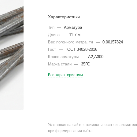
Характеристики
Тип
—
Арматура
Длина
—
11.7 м
Вес погонного метра. тн
—
0.00157824
Гост
—
ГОСТ 34028-2016
Класс арматуры
—
А2;А300
Марка стали
—
35ГС
Все характеристики
Указанная на сайте стоимость носит ознакомите
при формировании счёта.