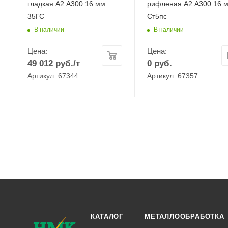
гладкая А2 А300 16 мм
рифленая А2 А300 16 
35ГС
Ст5пс
В наличии
В наличии
Цена:
Цена:
49 012
руб.
/т
0
руб.
Артикул: 67344
Артикул: 67357
КАТАЛОГ
МЕТАЛЛООБРАБОТКА