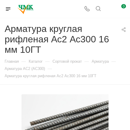
0
Арматура круглая
рифленая Ас2 Ас300 16
мм 10ГТ
—
—
—
—
Главная
Каталог
Сортовой прокат
Арматура
—
Арматура АС2 (АС300)
Арматура круглая рифленая Ас2 Ас300 16 мм 10ГТ