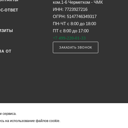
ком.1-6 Черметком - ЧМК
ИНН: 7723927216
С-ОТВЕТ
ОГРН: 5147746349317
ПН-ЧТ с 8:00 до 18:00
ПТ с 8:00 до 17:00
ИЗИТЫ
+7 499-220-01-33
ЗАКАЗАТЬ ЗВОНОК
ЗА ОТ
и сервиса.
я офертой (в соответствии со ст. 435 ГК РФ). Они могут изменяться в з
сь на использование файлов cookie.
ость товара формируется менеджером и уточняется вместе со срокам