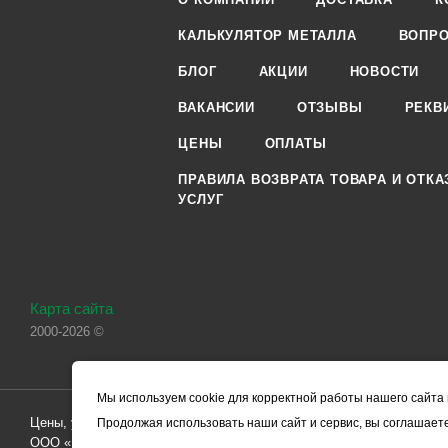
КАЛЬКУЛЯТОР МЕТАЛЛА
ВОПРО
БЛОГ
АКЦИИ
НОВОСТИ
ВАКАНСИИ
ОТЗЫВЫ
РЕКВ
ЦЕНЫ
ОПЛАТЫ
ПРАВИЛА ВОЗВРАТА ТОВАРА И ОТКА
УСЛУГ
Карта сайта
2000-2026 ©
Мы используем cookie для корректной работы нашего сайта 
Цены, указанные на сайте, носят справочный характер и не являютс
Продолжая использовать наши сайт и сервис, вы соглашаете
ООО «ЧЕРМЕТ.КОМ» по заключению Договора. Окончательная стоим