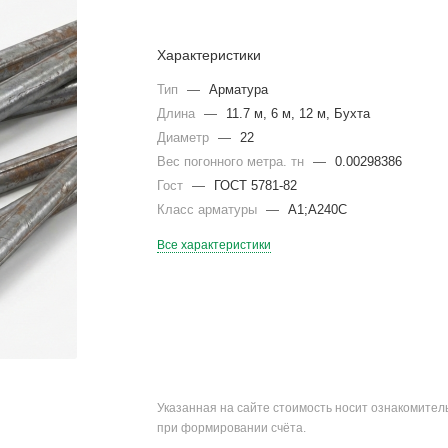
Характеристики
Тип
—
Арматура
Длина
—
11.7 м, 6 м, 12 м, Бухта
Диаметр
—
22
Вес погонного метра. тн
—
0.00298386
Гост
—
ГОСТ 5781-82
Класс арматуры
—
А1;А240С
Все характеристики
Указанная на сайте стоимость носит ознакомите
при формировании счёта.