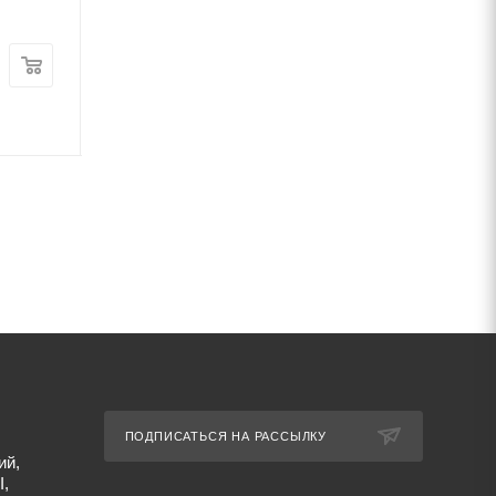
В наличии
В наличии
Цена:
Цена:
49 450
руб.
/т
49 795
руб.
/т
Артикул: 67308
Артикул: 67311
ПОДПИСАТЬСЯ НА РАССЫЛКУ
ий,
I,