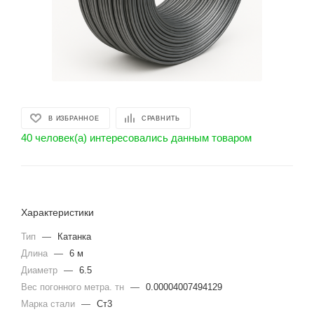
В ИЗБРАННОЕ
СРАВНИТЬ
40 человек(а) интересовались данным товаром
Характеристики
Тип
—
Катанка
Длина
—
6 м
Диаметр
—
6.5
Вес погонного метра. тн
—
0.00004007494129
Марка стали
—
Ст3