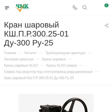
0
Кран шаровый
КШ.П.Р.300.25-01
Ду-300 Ру-25
—
—
—
Главная
Каталог
Трубопроводная арматура
—
—
Запорная арматура
Краны шаровые
—
—
Краны шаровые ALSO
Краны ALSO сварка
—
Сварка под редуктор под электропривод редуцированные
Кран шаровый КШ.П.Р.300.25-01 Ду-300 Ру-25