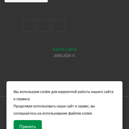
Карта сайта
2000-2026 ©
Мы используем cookie для корректной работы нашего сайта
и сервиса.
Цены, указанные на сайте, носят справочный характер и не
Продолжая использовать наши сайт и сервис, вы
являются офертой (в соответствии со ст. 435 ГК РФ). Они могут
соглашаетесь на использование файлов cookie.
изменяться в зависимости от рыночной ситуации и не влекут за
собой обязательств ООО «ЧЕРМЕТ.КОМ» по заключению
Принять