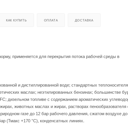
КАК КУПИТЬ
ОПЛАТА
ДОСТАВКА
рму, применяется для перекрытия потока рабочей среды в
зованной и дистиллированной воде; стандартных теплоносителя
нтетических маслах; неэтилированных бензинах; большинстве б
 HFC; дизельном топливе с содержанием ароматических углеводо
 жирах, животных маслах и жирах, растворах пенообразователя
риродном газе до 12 бар рабочего давления, сжатом воздухе до
бар (Тмакс +170 °С), конденсатных линиях.