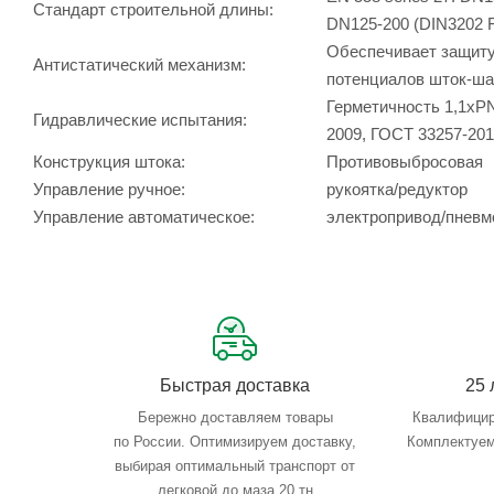
Стандарт строительной длины:
DN125-200 (DIN3202 
Обеспечивает защиту 
Антистатический механизм:
потенциалов шток-ша
Герметичность 1,1хPN
Гидравлические испытания:
2009, ГОСТ 33257-20
Конструкция штока:
Противовыбросовая
Управление ручное:
рукоятка/редуктор
Управление автоматическое:
электропривод/пневм
Быстрая доставка
25 
Бережно доставляем товары
Квалифицир
по России. Оптимизируем доставку,
Комплектуем
выбирая оптимальный транспорт от
легковой до маза 20 тн