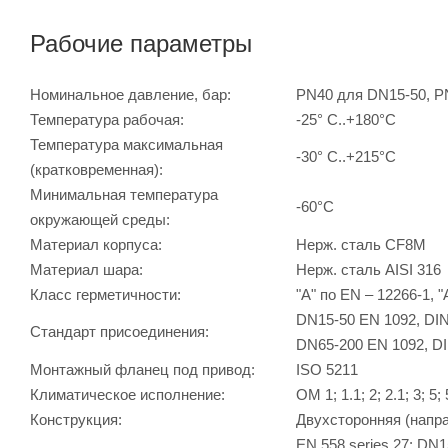
Рабочие параметры
Номинальное давление, бар:
PN40 для DN15-50, P
Температура рабочая:
-25° С..+180°С
Температура максимальная
-30° С..+215°С
(кратковременная):
Минимальная температура
-60°С
окружающей среды:
Материал корпуса:
Нерж. сталь CF8M
Материал шара:
Нерж. сталь AISI 316
Класс герметичности:
"А" по EN – 12266-1, 
DN15-50 EN 1092, DIN
Стандарт присоединения:
DN65-200 EN 1092, DI
Монтажный фланец под привод:
ISO 5211
Климатическое исполнение:
ОМ 1; 1.1; 2; 2.1; 3; 5
Конструкция:
Двухсторонняя (напра
EN 558 series 27: DN1