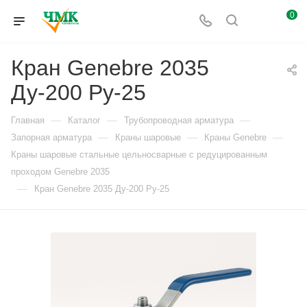
0
Кран Genebre 2035
Ду-200 Ру-25
—
—
—
Главная
Каталог
Трубопроводная арматура
—
—
—
Запорная арматура
Краны шаровые
Краны Genebre
Краны шаровые стальные цельносварные с редуцированным
проходом Genebre 2035
—
Кран Genebre 2035 Ду-200 Ру-25