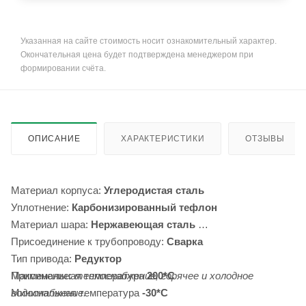
Указанная на сайте стоимость носит ознакомительный характер.
Окончательная цена будет подтверждена менеджером при
формировании счёта.
ОПИСАНИЕ
ХАРАКТЕРИСТИКИ
ОТЗЫВЫ
Материал корпуса:
Углеродистая сталь
Уплотнение:
Карбонизированный тефлон
Материал шара:
Нержавеющая сталь
Присоединение к трубопроводу:
Сварка
Тип привода:
Редуктор
Максимальная температура
Применение:
теплоснабжение, горячее и холодное
200*С
Минимальная температура
водоснабжение.
-30*С