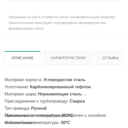
Указанная на сайте стоимость носит ознакомительный характер.
Окончательная цена будет подтверждена менеджером при
формировании счёта.
ОПИСАНИЕ
ХАРАКТЕРИСТИКИ
ОТЗЫВЫ
Материал корпуса:
Углеродистая сталь
Уплотнение:
Карбонизированный тефлон
Материал шара:
Нержавеющая сталь
Присоединение к трубопроводу:
Сварка
Тип привода:
Ручной
Максимальная температура
Применение:
теплоснабжение, горячее и холодное
200*С
Минимальная температура
водоснабжение.
-30*С