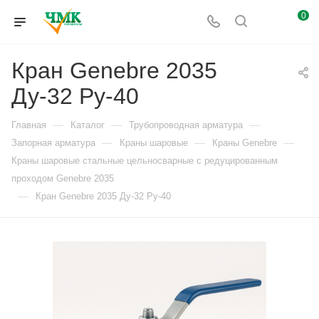
0
Кран Genebre 2035
Ду-32 Ру-40
—
—
—
Главная
Каталог
Трубопроводная арматура
—
—
—
Запорная арматура
Краны шаровые
Краны Genebre
Краны шаровые стальные цельносварные с редуцированным
проходом Genebre 2035
—
Кран Genebre 2035 Ду-32 Ру-40