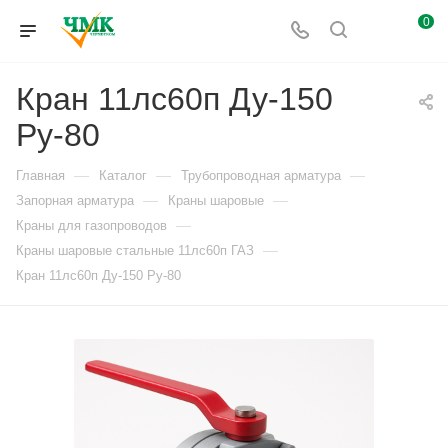
0
Кран 11лс60п Ду-150
Ру-80
—
—
—
Главная
Каталог
Трубопроводная арматура
—
—
Запорная арматура
Краны шаровые
—
Краны для газопроводов
—
Краны шаровые стальные 11лс60п ГАЗ
Кран 11лс60п Ду-150 Ру-80