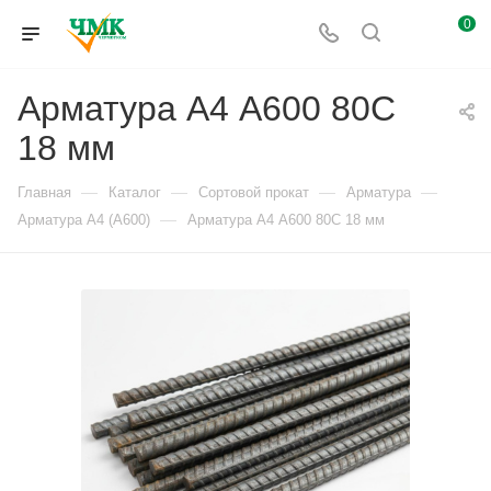
0
Арматура А4 А600 80С
18 мм
—
—
—
—
Главная
Каталог
Сортовой прокат
Арматура
—
Арматура А4 (А600)
Арматура А4 А600 80С 18 мм