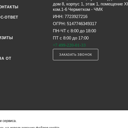
дом 8, корпус 1, этаж 1, помещение XI
ОНТАКТЫ
ком.1-6 Черметком - ЧМК
ИНН: 7723927216
С-ОТВЕТ
ОГРН: 5147746349317
ПН-ЧТ с 8:00 до 18:00
ПТ с 8:00 до 17:00
ИЗИТЫ
+7 499-220-01-33
ЗАКАЗАТЬ ЗВОНОК
ЗА ОТ
и сервиса.
я офертой (в соответствии со ст. 435 ГК РФ). Они могут изменяться в з