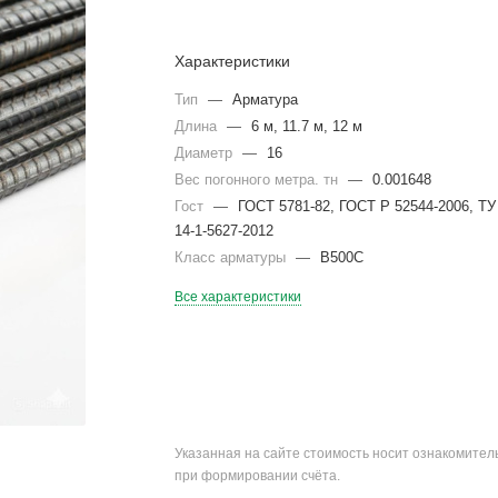
Характеристики
Тип
—
Арматура
Длина
—
6 м, 11.7 м, 12 м
Диаметр
—
16
Вес погонного метра. тн
—
0.001648
Гост
—
ГОСТ 5781-82, ГОСТ Р 52544-2006, ТУ
14-1-5627-2012
Класс арматуры
—
В500С
Все характеристики
Указанная на сайте стоимость носит ознакомите
при формировании счёта.