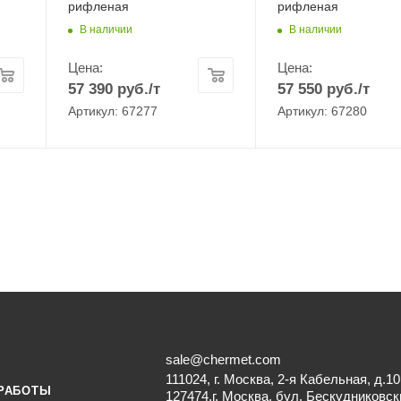
рифленая
рифленая
В наличии
В наличии
Цена:
Цена:
57 390
руб.
/т
57 550
руб.
/т
Артикул: 67277
Артикул: 67280
sale@chermet.com
111024, г. Москва, 2-я Кабельная, д.10
РАБОТЫ
127474,г. Москва, бул. Бескудниковск