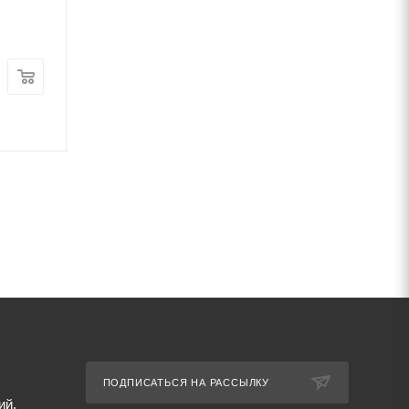
рифленая
рифленая
В наличии
В наличии
Цена:
Цена:
57 710
руб.
/т
58 350
руб.
/т
Артикул: 67283
Артикул: 67295
ПОДПИСАТЬСЯ НА РАССЫЛКУ
ий,