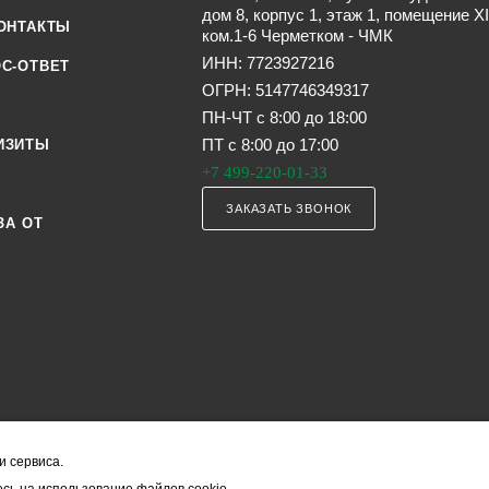
дом 8, корпус 1, этаж 1, помещение XI
ОНТАКТЫ
ком.1-6 Черметком - ЧМК
ИНН: 7723927216
С-ОТВЕТ
ОГРН: 5147746349317
ПН-ЧТ с 8:00 до 18:00
ПТ с 8:00 до 17:00
ИЗИТЫ
+7 499-220-01-33
ЗАКАЗАТЬ ЗВОНОК
ЗА ОТ
и сервиса.
я офертой (в соответствии со ст. 435 ГК РФ). Они могут изменяться в з