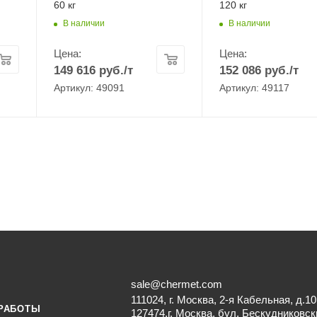
60 кг
120 кг
В наличии
В наличии
Цена:
Цена:
149 616
руб.
/т
152 086
руб.
/т
Артикул: 49091
Артикул: 49117
sale@chermet.com
111024, г. Москва, 2-я Кабельная, д.10
РАБОТЫ
127474,г. Москва, бул. Бескудниковск