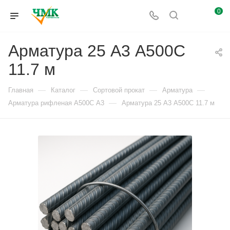
0
Арматура 25 А3 А500С
11.7 м
—
—
—
—
Главная
Каталог
Сортовой прокат
Арматура
—
Арматура рифленая А500С А3
Арматура 25 А3 А500С 11.7 м