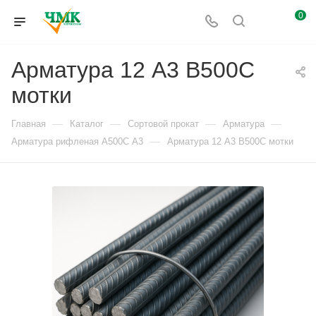
0
Арматура 12 А3 В500С
мотки
—
—
—
—
Главная
Каталог
Сортовой прокат
Арматура
—
Арматура рифленая А500С А3
Арматура 12 А3 В500С мотки