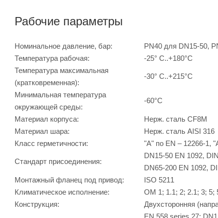
Рабочие параметры
Номинальное давление, бар:
PN40 для DN15-50, P
Температура рабочая:
-25° С..+180°С
Температура максимальная
-30° С..+215°С
(кратковременная):
Минимальная температура
-60°С
окружающей среды:
Материал корпуса:
Нерж. сталь CF8M
Материал шара:
Нерж. сталь AISI 316
Класс герметичности:
"А" по EN – 12266-1, 
DN15-50 EN 1092, DIN
Стандарт присоединения:
DN65-200 EN 1092, DI
Монтажный фланец под привод:
ISO 5211
Климатическое исполнение:
ОМ 1; 1.1; 2; 2.1; 3; 5
Конструкция:
Двухсторонняя (напра
EN 558 series 27: DN1