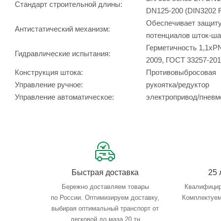
Стандарт строительной длины:
DN125-200 (DIN3202 
Обеспечивает защиту 
Антистатический механизм:
потенциалов шток-ша
Герметичность 1,1хPN
Гидравлические испытания:
2009, ГОСТ 33257-20
Конструкция штока:
Противовыбросовая
Управление ручное:
рукоятка/редуктор
Управление автоматическое:
электропривод/пневм
Быстрая доставка
25 
Бережно доставляем товары
Квалифицир
по России. Оптимизируем доставку,
Комплектуем
выбирая оптимальный транспорт от
легковой до маза 20 тн