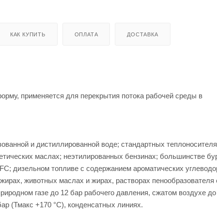
КАК КУПИТЬ
ОПЛАТА
ДОСТАВКА
рму, применяется для перекрытия потока рабочей среды в
зованной и дистиллированной воде; стандартных теплоносителя
нтетических маслах; неэтилированных бензинах; большинстве б
 HFC; дизельном топливе с содержанием ароматических углеводо
 жирах, животных маслах и жирах, растворах пенообразователя
риродном газе до 12 бар рабочего давления, сжатом воздухе до
бар (Тмакс +170 °С), конденсатных линиях.