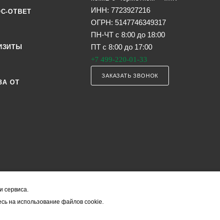
ИНН: 7723927216
С-ОТВЕТ
ОГРН: 5147746349317
ПН-ЧТ с 8:00 до 18:00
ПТ с 8:00 до 17:00
ИЗИТЫ
+7 499-220-01-33
ЗАКАЗАТЬ ЗВОНОК
ЗА ОТ
и сервиса.
я офертой (в соответствии со ст. 435 ГК РФ). Они могут изменяться в з
сь на использование файлов cookie.
ость товара формируется менеджером и уточняется вместе со срокам