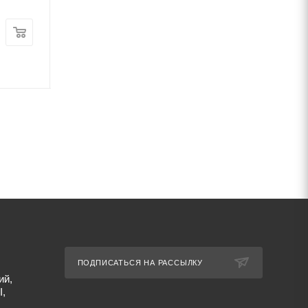
Цена:
Цена:
560
руб.
/шт
100
руб.
/шт
Артикул: 1604
Артикул: 1533
ПОДПИСАТЬСЯ НА РАССЫЛКУ
ий,
I,