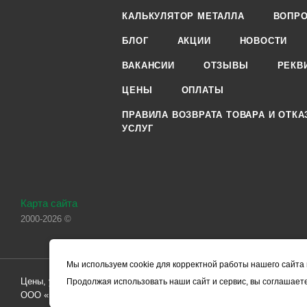
КАЛЬКУЛЯТОР МЕТАЛЛА
ВОПРО
БЛОГ
АКЦИИ
НОВОСТИ
ВАКАНСИИ
ОТЗЫВЫ
РЕКВ
ЦЕНЫ
ОПЛАТЫ
ПРАВИЛА ВОЗВРАТА ТОВАРА И ОТКА
УСЛУГ
Карта сайта
2000-2026 ©
Мы используем cookie для корректной работы нашего сайта 
Цены, указанные на сайте, носят справочный характер и не являютс
Продолжая использовать наши сайт и сервис, вы соглашаете
ООО «ЧЕРМЕТ.КОМ» по заключению Договора. Окончательная стоим