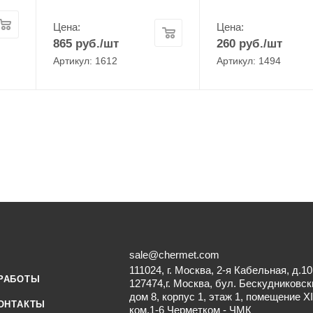
Цена:
Цена:
865
руб.
/шт
260
руб.
/шт
Артикул: 1612
Артикул: 1494
sale@chermet.com
111024, г. Москва, 2-я Кабельная, д.10
РАБОТЫ
127474,г. Москва, бул. Бескудниковск
дом 8, корпус 1, этаж 1, помещение XI
ОНТАКТЫ
ком.1-6 Черметком - ЧМК