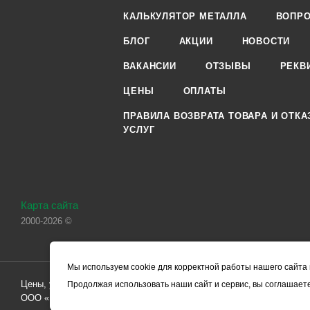
КАЛЬКУЛЯТОР МЕТАЛЛА
ВОПРО
БЛОГ
АКЦИИ
НОВОСТИ
ВАКАНСИИ
ОТЗЫВЫ
РЕКВ
ЦЕНЫ
ОПЛАТЫ
ПРАВИЛА ВОЗВРАТА ТОВАРА И ОТКА
УСЛУГ
Карта сайта
2000-2026 ©
Мы используем cookie для корректной работы нашего сайта 
Цены, указанные на сайте, носят справочный характер и не являютс
Продолжая использовать наши сайт и сервис, вы соглашаете
ООО «ЧЕРМЕТ.КОМ» по заключению Договора. Окончательная стоим