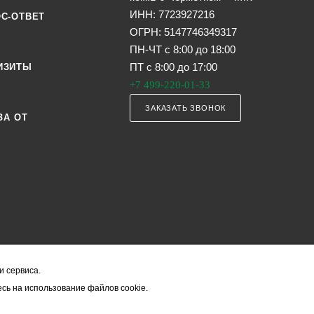
ИНН: 7723927216
С-ОТВЕТ
ОГРН: 5147746349317
ПН-ЧТ с 8:00 до 18:00
ПТ с 8:00 до 17:00
ИЗИТЫ
+7 499-220-01-33
ЗАКАЗАТЬ ЗВОНОК
ЗА ОТ
и сервиса.
я офертой (в соответствии со ст. 435 ГК РФ). Они могут изменяться в з
сь на использование файлов cookie.
ость товара формируется менеджером и уточняется вместе со срокам