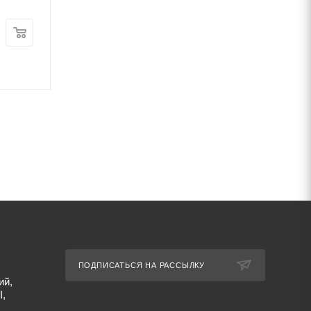
Цена:
Цена:
290
руб.
/шт
140
руб.
/шт
Артикул: 1502
Артикул: 1584
ПОДПИСАТЬСЯ НА РАССЫЛКУ
ий,
I,