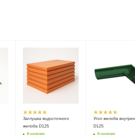
Заглушка водосточного
Угол желоба внутре
желоба D125
D125
В наличии
В наличии