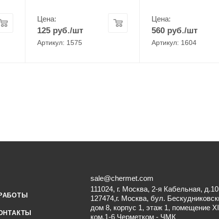
Цена:
Цена:
125
руб.
/шт
560
руб.
/шт
Артикул: 1575
Артикул: 1604
sale@chermet.com
111024, г. Москва, 2-я Кабельная, д.10
РАБОТЫ
127474,г. Москва, бул. Бескудниковск
дом 8, корпус 1, этаж 1, помещение XI
ОНТАКТЫ
ком.1-6 Черметком - ЧМК