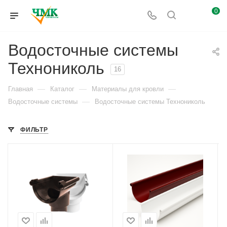
0
Водосточные системы
Технониколь
16
—
—
—
Главная
Каталог
Материалы для кровли
—
Водосточные системы
Водосточные системы Технониколь
ФИЛЬТР