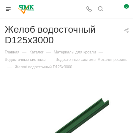
0
Желоб водосточный
D125х3000
—
—
—
Главная
Каталог
Материалы для кровли
—
Водосточные системы
Водосточные системы Металлпрофиль
—
Желоб водосточный D125х3000