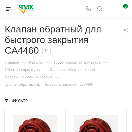
0
Клапан обратный для
быстрого закрытия
CA4460
12
—
—
—
Главная
Каталог
Трубопроводная арматура
—
—
Обратная арматура
Клапаны обратные Tecofi
—
Клапаны обратные осевые
Клапан обратный для быстрого закрытия CA4460
ФИЛЬТР