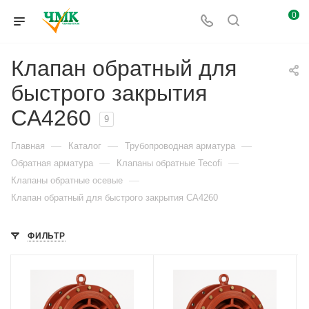
0
Клапан обратный для
быстрого закрытия
CA4260
9
—
—
—
Главная
Каталог
Трубопроводная арматура
—
—
Обратная арматура
Клапаны обратные Tecofi
—
Клапаны обратные осевые
Клапан обратный для быстрого закрытия CA4260
ФИЛЬТР