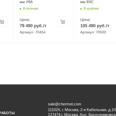
мм У8А
мм 9ХС
В наличии
В наличии
Цена:
Цена:
79 490
руб.
/т
105 490
руб.
/т
Артикул: 70454
Артикул: 70500
sale@chermet.com
111024, г. Москва, 2-я Кабельная, д.10
РАБОТЫ
127474,г. Москва, бул. Бескудниковск