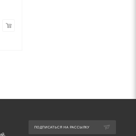
9ХС 10 мм
4Х5МФС 250 мм
В наличии
В наличии
Цена:
Цена:
115 890
руб.
/т
460 000
руб.
/т
Артикул: 70433
Артикул: 70505
ПОДПИСАТЬСЯ НА РАССЫЛКУ
ий,