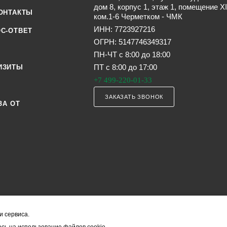
дом 8, корпус 1, этаж 1, помещение XI
ОНТАКТЫ
ком.1-6 Черметком - ЧМК
ИНН: 7723927216
С-ОТВЕТ
ОГРН: 5147746349317
ПН-ЧТ с 8:00 до 18:00
ПТ с 8:00 до 17:00
ИЗИТЫ
+7 499-220-01-33
ЗАКАЗАТЬ ЗВОНОК
ЗА ОТ
и сервиса.
я офертой (в соответствии со ст. 435 ГК РФ). Они могут изменяться в з