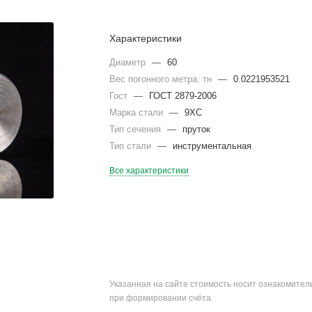
Характеристики
Диаметр
—
60
Вес погонного метра. тн
—
0.0221953521
Гост
—
ГОСТ 2879-2006
Марка стали
—
9ХС
Тип сечения
—
пруток
Тип стали
—
инструментальная
Все характеристики
Указанная на сайте стоимость носит ознакомите
при формировании счёта.