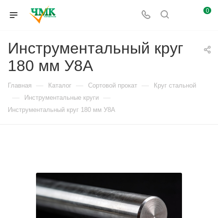
0
Инструментальный круг
180 мм У8А
—
—
—
Главная
Каталог
Сортовой прокат
Круг стальной
—
—
Инструментальные круги
Инструментальный круг 180 мм У8А