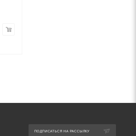
В наличии
В наличии
Цена:
Цена:
390
руб.
/шт
190
руб.
/шт
Артикул: 43101
Артикул: 31275
ПОДПИСАТЬСЯ НА РАССЫЛКУ