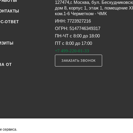
РАБОТЫ
127474,г. Москва, бул. Бескудниковск
дом 8, корпус 1, этаж 1, помещение XI
ОНТАКТЫ
ком.1-6 Черметком - ЧМК
ИНН: 7723927216
С-ОТВЕТ
ОГРН: 5147746349317
ПН-ЧТ с 8:00 до 18:00
ПТ с 8:00 до 17:00
ИЗИТЫ
+7 499-220-01-33
ЗАКАЗАТЬ ЗВОНОК
ЗА ОТ
и сервиса.