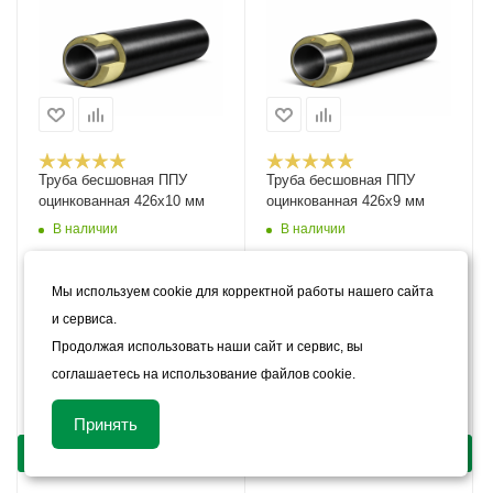
Труба бесшовная ППУ
Труба бесшовная ППУ
оцинкованная 426х10 мм
оцинкованная 426х9 мм
В наличии
В наличии
Цена:
Цена:
Мы используем cookie для корректной работы нашего сайта
162 577
руб.
/т
162 605
руб.
/т
и сервиса.
15 149.25
руб.
/пог.м
13 669.55
руб.
/пог.м
Продолжая использовать наши сайт и сервис, вы
Арт.: 66682
Арт.: 66683
соглашаетесь на использование файлов cookie.
КУПИТЬ В 1 КЛИК
КУПИТЬ В 1 КЛИК
Принять
КУПИТЬ
КУПИТЬ