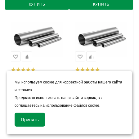
КУПИТЬ
КУПИТЬ
Труба бесшовная
Труба бесшовная
легированная 219х10 мм
легированная 219х11 мм
Мы используем cookie для корректной работы нашего сайта
12ХН2М
34Х2Н2МФА
и сервиса.
В наличии
В наличии
Продолжая использовать наши сайт и сервис, вы
Цена:
соглашаетесь на использование файлов cookie.
Цена:
161 401
руб.
/т
161 421
руб.
/т
Принять
8 319.09
руб.
/пог.м
9 108.34
руб.
/пог.м
Арт.: 66561
Арт.: 66562