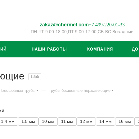
zakaz@chermet.com
+7 499-220-01-33
ПН-ЧТ 9:00-18:00,
ПТ 9:00-17:00,
СБ-ВС Выходные
ЦИЙ
НАШИ РАБОТЫ
КОМПАНИЯ
ДО
еющие
1855
—
Бесшовные трубы
Трубы бесшовные нержавеющие
ки
1.4 мм
1.5 мм
10 мм
11 мм
12 мм
14 мм
16 мм