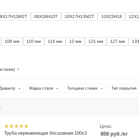
08Х17Н13М2Т
08Х18Н10Т
10Х17Н13М2Т
10Х23Н18
12Х
108 мм
110 мм
114 мм
12 мм
121 мм
127 мм
13
астание)
Диаметр
Марка стали
Толщина стенки
Тип покрытия
е
Цена:
Труба нержавеющая бесшовная 100х3
858
руб.
/кг