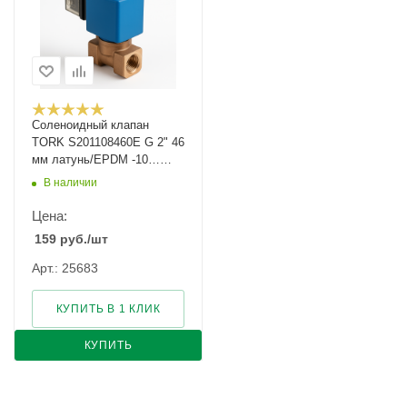
Соленоидный клапан
TORK S201108460E G 2" 46
мм латунь/EPDM -10…
+140
В наличии
Цена:
159
руб.
/шт
Арт.: 25683
КУПИТЬ В 1 КЛИК
КУПИТЬ