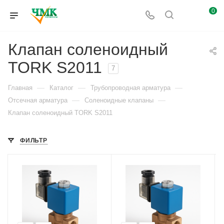
0
Клапан соленоидный
TORK S2011
7
—
—
—
Главная
Каталог
Трубопроводная арматура
—
—
Отсечная арматура
Соленоидные клапаны
Клапан соленоидный TORK S2011
ФИЛЬТР