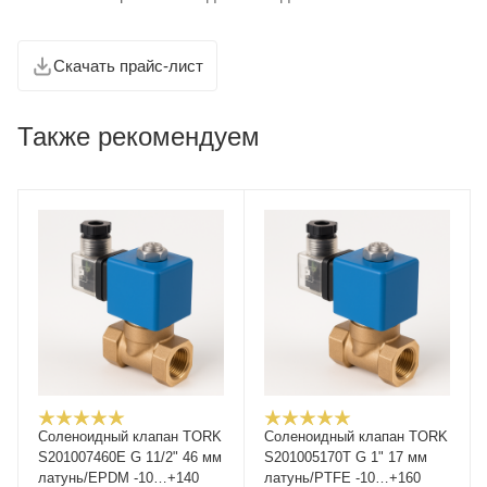
Скачать прайс-лист
Также рекомендуем
Соленоидный клапан TORK
Соленоидный клапан TORK
S201007460E G 11/2" 46 мм
S201005170T G 1" 17 мм
латунь/EPDM -10…+140
латунь/PTFE -10…+160