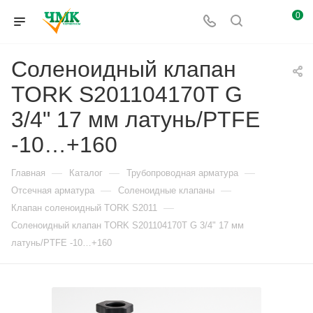
0
Соленоидный клапан
TORK S201104170T G
3/4" 17 мм латунь/PTFE
-10…+160
—
—
—
Главная
Каталог
Трубопроводная арматура
—
—
Отсечная арматура
Соленоидные клапаны
—
Клапан соленоидный TORK S2011
Соленоидный клапан TORK S201104170T G 3/4" 17 мм
латунь/PTFE -10…+160