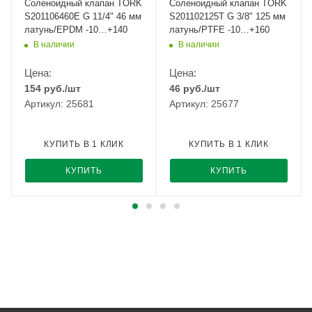
Соленоидный клапан TORK
Соленоидный клапан TORK
S201106460E G 11/4" 46 мм
S201102125T G 3/8" 125 мм
латунь/EPDM -10…+140
латунь/PTFE -10…+160
В наличии
В наличии
Цена:
Цена:
154
руб.
/шт
46
руб.
/шт
Артикул: 25681
Артикул: 25677
КУПИТЬ В 1 КЛИК
КУПИТЬ В 1 КЛИК
КУПИТЬ
КУПИТЬ