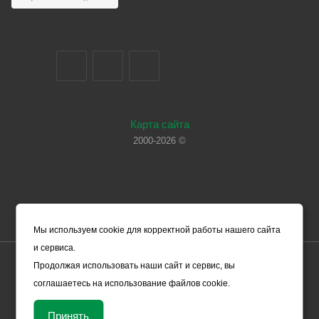
Карта сайта
2000-2026 ©
Мы используем cookie для корректной работы нашего сайта
и сервиса.
Цены, указанные на сайте, носят справочный характер и не
Продолжая использовать наши сайт и сервис, вы
являются офертой (в соответствии со ст. 435 ГК РФ). Они могут
соглашаетесь на использование файлов cookie.
изменяться в зависимости от рыночной ситуации и не влекут за
собой обязательств ООО «ЧЕРМЕТ.КОМ» по заключению
Принять