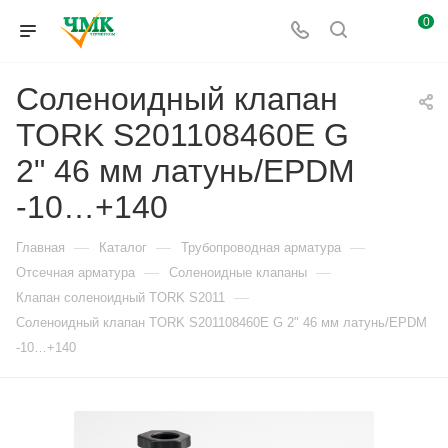
0
Соленоидный клапан
TORK S201108460E G
2" 46 мм латунь/EPDM
-10…+140
—
—
—
Главная
Каталог
Трубопроводная арматура
—
—
Отсечная арматура
Соленоидные клапаны
—
Клапан соленоидный TORK S2011
Соленоидный клапан TORK S201108460E G 2" 46 мм латунь/EPDM
-10…+140