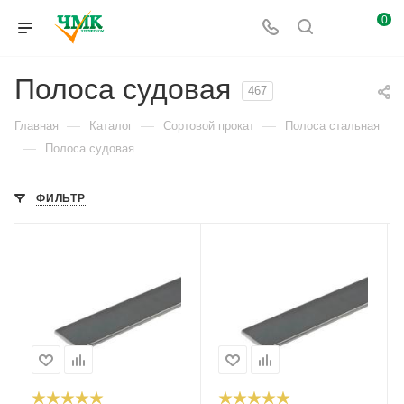
0
Полоса судовая
467
—
—
—
Главная
Каталог
Сортовой прокат
Полоса стальная
—
Полоса судовая
ФИЛЬТР