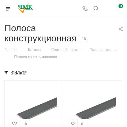
0
Полоса
конструкционная
15
—
—
—
Главная
Каталог
Сортовой прокат
Полоса стальная
—
Полоса конструкционная
ФИЛЬТР