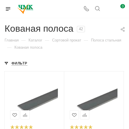
0
Кованая полоса
42
—
—
—
Главная
Каталог
Сортовой прокат
Полоса стальная
—
Кованая полоса
ФИЛЬТР