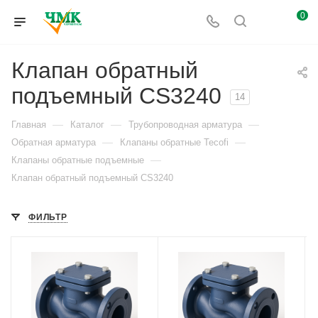
0
Клапан обратный
подъемный CS3240
14
—
—
—
Главная
Каталог
Трубопроводная арматура
—
—
Обратная арматура
Клапаны обратные Tecofi
—
Клапаны обратные подъемные
Клапан обратный подъемный CS3240
ФИЛЬТР