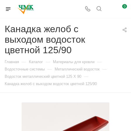
0
Канадка желоб с
выходом водосток
цветной 125/90
—
—
—
Главная
Каталог
Материалы для кровли
—
—
Водосточные системы
Металлический водосток
—
Водосток металлический цветной 125 X 90
Канадка желоб с выходом водосток цветной 125/90