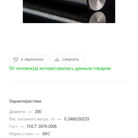
В ИЗБРАННОЕ
СРАВНИТЬ
50 человек(а) интересовались данным товаром
Характеристики
Диаметр
—
200
Вес погонного метра. тн
—
0.2466150233
Гост
—
ГОСТ 2879-2006
Марка стали
—
9ХС