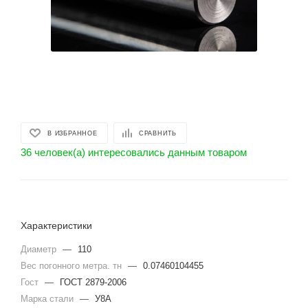
В ИЗБРАННОЕ
СРАВНИТЬ
36 человек(а) интересовались данным товаром
Характеристики
Диаметр
—
110
Вес погонного метра. тн
—
0.07460104455
Гост
—
ГОСТ 2879-2006
Марка стали
—
У8А