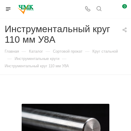
0
Инструментальный круг
110 мм У8А
—
—
—
Главная
Каталог
Сортовой прокат
Круг стальной
—
—
Инструментальные круги
Инструментальный круг 110 мм У8А