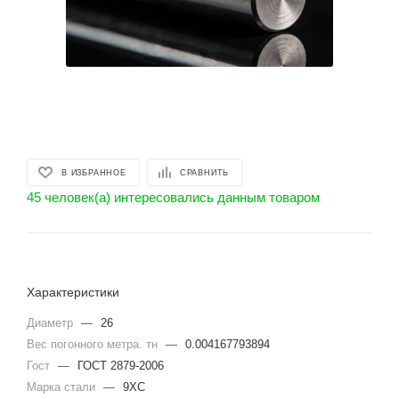
В ИЗБРАННОЕ
СРАВНИТЬ
45 человек(а) интересовались данным товаром
Характеристики
Диаметр
—
26
Вес погонного метра. тн
—
0.004167793894
Гост
—
ГОСТ 2879-2006
Марка стали
—
9ХС