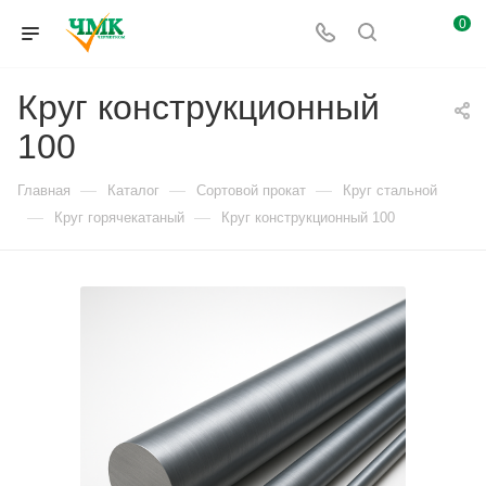
0
Круг конструкционный
100
—
—
—
Главная
Каталог
Сортовой прокат
Круг стальной
—
—
Круг горячекатаный
Круг конструкционный 100