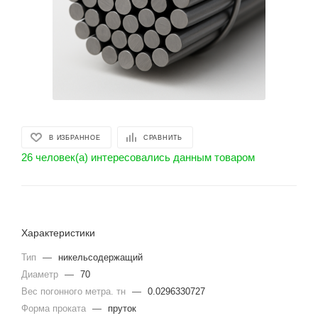
В ИЗБРАННОЕ
СРАВНИТЬ
26 человек(а) интересовались данным товаром
Характеристики
Тип
—
никельсодержащий
Диаметр
—
70
Вес погонного метра. тн
—
0.0296330727
Форма проката
—
пруток