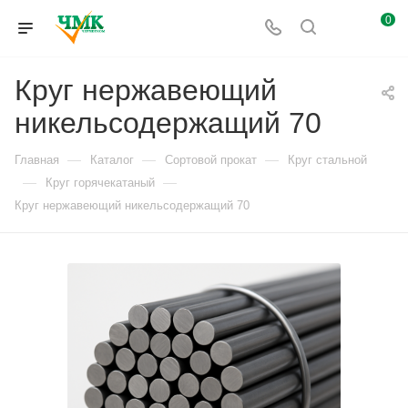
0
Круг нержавеющий
никельсодержащий 70
—
—
—
Главная
Каталог
Сортовой прокат
Круг стальной
—
—
Круг горячекатаный
Круг нержавеющий никельсодержащий 70