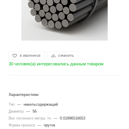
В ИЗБРАННОЕ
СРАВНИТЬ
30 человек(а) интересовались данным товаром
Характеристики
Тип
—
никельсодержащий
Диаметр
—
56
Вес погонного метра. тн
—
0.01896516653
Форма проката
—
пруток