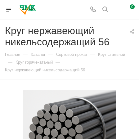
0
Круг нержавеющий
никельсодержащий 56
—
—
—
Главная
Каталог
Сортовой прокат
Круг стальной
—
—
Круг горячекатаный
Круг нержавеющий никельсодержащий 56