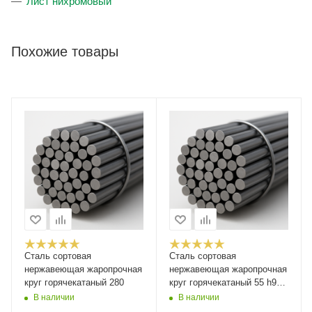
Лист нихромовый
Похожие товары
Сталь сортовая
Сталь сортовая
нержавеющая жаропрочная
нержавеющая жаропрочная
круг горячекатаный 280
круг горячекатаный 55 h9
калиброванный
В наличии
В наличии