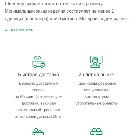
Швеллер продается как оптом, так и в розницу.
Минимальный заказ изделия составляет не менее 1
единицы (швеллера) или 6 метров. Мы производим расчет
как в цене за тонну, так и за метр. В случае необходимости
мы предлагаем следующие дополнительные услуги:
Ленточнопильная резка (ЛПС),Резка газом,Сверление в
нужный размер и доставляем продукцию к вам на объект.
Быстрая доставка
25 лет на рынке
Бережно доставляем
Квалифицированные
товары
специалисты.
по России. Оптимизируем
Комплектуем
доставку, выбирая
строительные объекты
оптимальный транспорт
от легковой до маза 20 тн