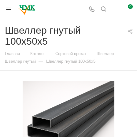
0
Швеллер гнутый
100х50х5
—
—
—
—
Главная
Каталог
Сортовой прокат
Швеллер
—
Швеллер гнутый
Швеллер гнутый 100х50х5