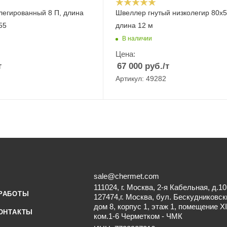
легированный 8 П, длина
Швеллер гнутый низколегир 80х5
55
длина 12 м
В наличии
Цена:
т
67 000
руб.
/т
Артикул: 49282
sale@chermet.com
111024, г. Москва, 2-я Кабельная, д.10
РАБОТЫ
127474,г. Москва, бул. Бескудниковск
дом 8, корпус 1, этаж 1, помещение XI
ОНТАКТЫ
ком.1-6 Черметком - ЧМК