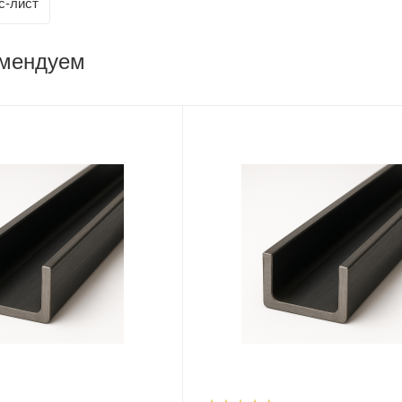
с-лист
омендуем