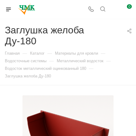
0
Заглушка желоба
Ду-180
—
—
—
Главная
Каталог
Материалы для кровли
—
—
Водосточные системы
Металлический водосток
—
Водосток металлический оцинкованный 180
Заглушка желоба Ду-180